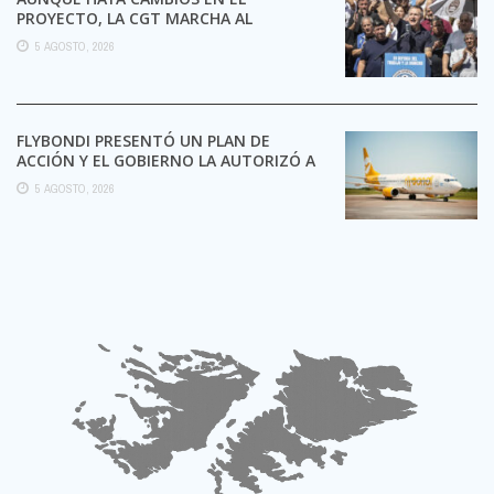
PROYECTO, LA CGT MARCHA AL
CONGRESO CONTRA LA LEY DE ...
5 AGOSTO, 2026
FLYBONDI PRESENTÓ UN PLAN DE
ACCIÓN Y EL GOBIERNO LA AUTORIZÓ A
SEGUIR OPERANDO
5 AGOSTO, 2026