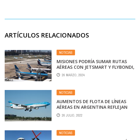
ARTÍCULOS RELACIONADOS
NOTICIAS
MISIONES PODRÍA SUMAR RUTAS
AÉREAS CON JETSMART Y FLYBONDI,
TRAS LA REDUCCIÓN DE VUELOS DE
26 MARZO, 2024
LA AEROLÍNEA DE BANDERA
NOTICIAS
AUMENTOS DE FLOTA DE LÍNEAS
AÉREAS EN ARGENTINA REFLEJAN
DINAMISMO DEL MERCADO
26 JULIO, 2022
DOMÉSTICO DEL PAÍS
NOTICIAS