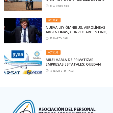
DE LOS POZOS DE YPF
16 AGOSTO, 2024
NOTICIAS
NUEVA LEY ÓMNIBUS: AEROLÍNEAS
ARGENTINAS, CORREO ARGENTINO,
AYSA Y LOS TRENES ENTRE LAS 12
15 MARZO, 2024
EMPRESAS QUE MILEI QUIERE
PRIVATIZAR
NOTICIAS
MILEI HABLA DE PRIVATIZAR
EMPRESAS ESTATALES: QUEDAN
POCAS JOYAS EN EL ALHAJERO DE LA
22 NOVIEMBRE, 2023
ABUELA