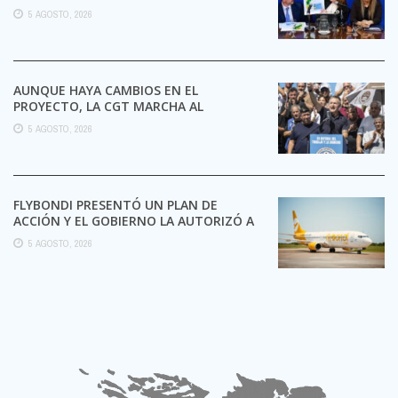
5 AGOSTO, 2026
AUNQUE HAYA CAMBIOS EN EL
PROYECTO, LA CGT MARCHA AL
CONGRESO CONTRA LA LEY DE ...
5 AGOSTO, 2026
FLYBONDI PRESENTÓ UN PLAN DE
ACCIÓN Y EL GOBIERNO LA AUTORIZÓ A
SEGUIR OPERANDO
5 AGOSTO, 2026