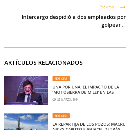
Próximo
Intercargo despidió a dos empleados por
golpear ...
ARTÍCULOS RELACIONADOS
NOTICIAS
UNA POR UNA, EL IMPACTO DE LA
‘MOTOSIERRA DE MILEI’ EN LAS
EMPRESAS PÚBLICAS
22 MARZO, 2024
NOTICIAS
LA REPARTIJA DE LOS POZOS: MACRI,
NICKY CAPUTO E IGUACEL DETRÁS