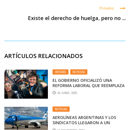
Próximo
Existe el derecho de huelga, pero no ...
ARTÍCULOS RELACIONADOS
INTERÉS
,
NOTICIAS
EL GOBIERNO OFICIALIZÓ UNA
REFORMA LABORAL QUE REEMPLAZA
Y ELIMINA LA INDEMNIZACIÓN
24 JUNIO, 2025
TRADICIONAL
NOTICIAS
AEROLÍNEAS ARGENTINAS Y LOS
SINDICATOS LLEGARON A UN
PRINCIPIO DE ACUERDO