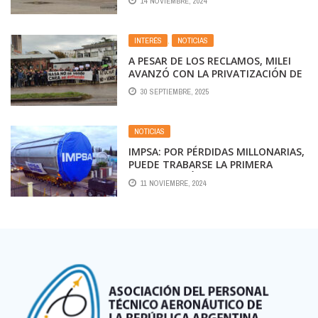
14 NOVIEMBRE, 2024
INTERÉS
,
NOTICIAS
A PESAR DE LOS RECLAMOS, MILEI
AVANZÓ CON LA PRIVATIZACIÓN DE
NUCLEOELÉCTRICA ARGENTINA
30 SEPTIEMBRE, 2025
NOTICIAS
IMPSA: POR PÉRDIDAS MILLONARIAS,
PUEDE TRABARSE LA PRIMERA
PRIVATIZACIÓN DE LA ERA MILEI
11 NOVIEMBRE, 2024