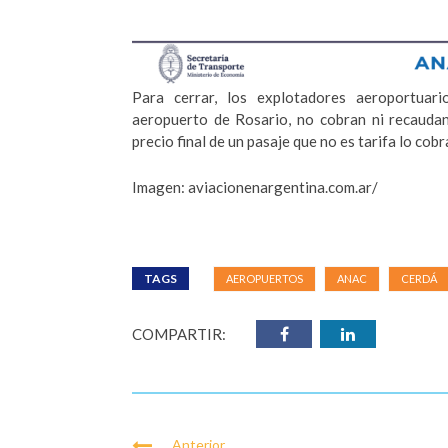
Para cerrar, los explotadores aeroportua
aeropuerto de Rosario, no cobran ni recaudan
precio final de un pasaje que no es tarifa lo cob
Imagen: aviacionenargentina.com.ar/
TAGS
AEROPUERTOS
ANAC
CERDÁ
COMPARTIR:
Anterior