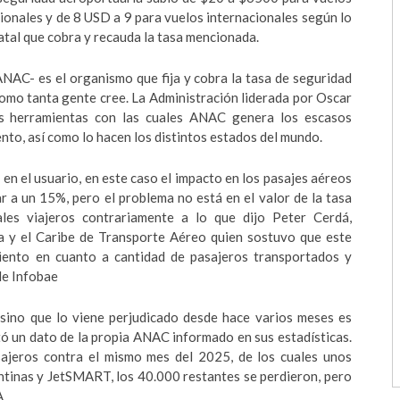
ionales y de 8 USD a 9 para vuelos internacionales según lo
tal que cobra y recauda la tasa mencionada.
ANAC- es el organismo que fija y cobra la tasa de seguridad
omo tanta gente cree. La Administración liderada por Oscar
las herramientas con las cuales ANAC genera los escasos
nto, así como lo hacen los distintos estados del mundo.
 en el usuario, en este caso el impacto en los pasajes aéreos
 a un 15%, pero el problema no está en el valor de la tasa
ales viajeros contrariamente a lo que dijo Peter Cerdá,
 y el Caribe de Transporte Aéreo quien sostuvo que este
iento en cuanto a cantidad de pasajeros transportados y
de Infobae
 sino que lo viene perjudicado desde hace varios meses es
tó un dato de la propia ANAC informado en sus estadísticas.
ajeros contra el mismo mes del 2025, de los cuales unos
tinas y JetSMART, los 40.000 restantes se perdieron, pero
A