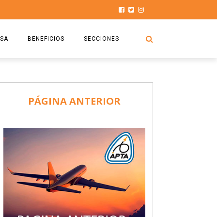
SA
BENEFICIOS
SECCIONES
O.S.P.T.A
NOTICIAS
COMISIÓN
HISTORIAS DE LUCHA
PÁGINA ANTERIOR
027
CAPACITACIÓN
PRENSA
DOCUMENTOS
SEGURIDAD AÉREA
SEGURO DE SEPELIOS
TURISMO Y RECREACIÓN
VIDEOS