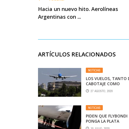
Hacia un nuevo hito. Aerolíneas
Argentinas con ...
ARTÍCULOS RELACIONADOS
NOTICIAS
LOS VUELOS, TANTO 
CABOTAJE COMO
INTERNACIONALES EN
27 AGOSTO, 2020
ARGENTINA, SE
REINICIARÍAN “MUY
PRONTO”
NOTICIAS
PIDEN QUE FLYBONDI
PONGA LA PLATA
10 JULIO, 2020