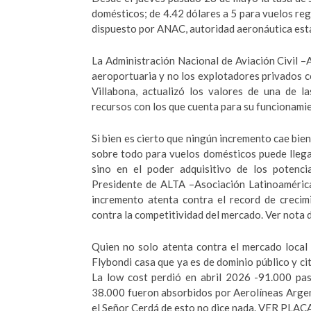
domésticos; de 4.42 dólares a 5 para vuelos reg
dispuesto por ANAC, autoridad aeronáutica esta
La Administración Nacional de Aviación Civil –
aeroportuaria y no los explotadores privados c
Villabona, actualizó los valores de una de 
recursos con los que cuenta para su funcionamie
Si bien es cierto que ningún incremento cae bien
sobre todo para vuelos domésticos puede llegar
sino en el poder adquisitivo de los potenci
Presidente de ALTA –Asociación Latinoamérica
incremento atenta contra el record de crecim
contra la competitividad del mercado. Ver nota 
Quien no solo atenta contra el mercado local
Flybondi casa que ya es de dominio público y ci
La low cost perdió en abril 2026 -91.000 pas
38.000 fueron absorbidos por Aerolíneas Argen
el Señor Cerdá de esto no dice nada. VER PLAC