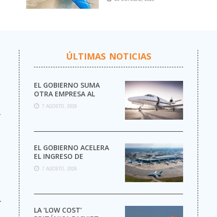
ARGENTINO A
CORRIENTES
ÚLTIMAS NOTICIAS
EL GOBIERNO SUMA
OTRA EMPRESA AL
NEGOCIO DE LOS VUELOS
7 AGOSTO, 2026
PRIVADOS
r
EL GOBIERNO ACELERA
EL INGRESO DE
AEROLÍNEAS
7 AGOSTO, 2026
EXTRANJERAS CON
MENOS TRÁMITES
-
LA ‘LOW COST’