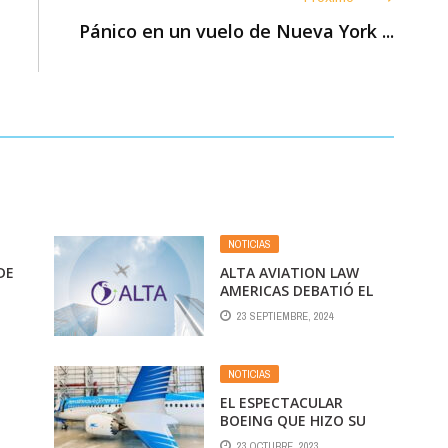
Pánico en un vuelo de Nueva York ...
NOTICIAS
DE
ALTA AVIATION LAW
AMERICAS DEBATIÓ EL
 LA
FUTURO DE LA AVIACIÓN
23 SEPTIEMBRE, 2024
LATINOAMERICANA
NOTICIAS
EL ESPECTACULAR
BOEING QUE HIZO SU
PRIMER VUELO
23 OCTUBRE, 2023