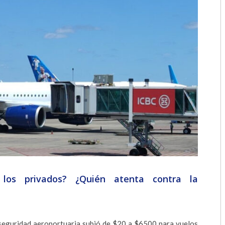
2018
2017
2016
2015
2014
2013
2012
2011
los privados? ¿Quién atenta contra la
2010
2009
 seguridad aeroportuaria subió de $20 a $6500 para vuelos