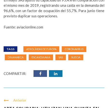
En mayo SAS ajustó su capacidad un 95,4% en comparación con
el mismo mes de 2019, registrando una caída en la demanda del
96,6%, con un factor de ocupación del 55,7%. Para junio tiene
previsto duplicar sus operaciones.
Fuente: aviacionline.com
TAGS
AEROLÍNEAS DE EUROPA
CORONAVIRUS
DINAMARCA
ESCANDINAVIA
SAS
SUECIA
COMPARTIR:
Anterior