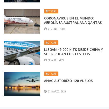
NOTICIAS
CORONAVIRUS EN EL MUNDO:
AEROLÍNEA AUSTRALIANA QANTAS
ANUNCIA 6.000 DESPIDOS
27 JUNIO, 2020
NOTICIAS
LLEGAN 45.000 KITS DESDE CHINA Y
SE TRIPLICAN LOS TESTEOS
13 ABRIL, 2020
NOTICIAS
ANAC AUTORIZÓ 120 VUELOS
23 MARZO, 2020