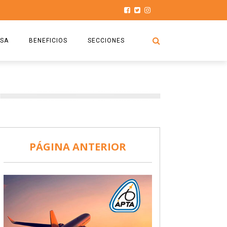
SA
BENEFICIOS
SECCIONES
O.S.P.T.A
NOTICIAS
COMISIÓN
HISTORIAS DE LUCHA
027
CAPACITACIÓN
PRENSA
DOCUMENTOS
SEGURIDAD AÉREA
PÁGINA ANTERIOR
SEGURO DE SEPELIOS
TURISMO Y RECREACIÓN
VIDEOS