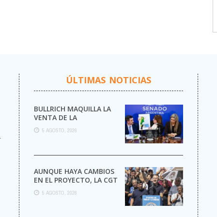
ÚLTIMAS NOTICIAS
BULLRICH MAQUILLA LA
VENTA DE LA
ARGENTINA
5 AGOSTO, 2026
r
AUNQUE HAYA CAMBIOS
EN EL PROYECTO, LA CGT
MARCHA AL CONGRESO
5 AGOSTO, 2026
CONTRA LA LEY DE ...