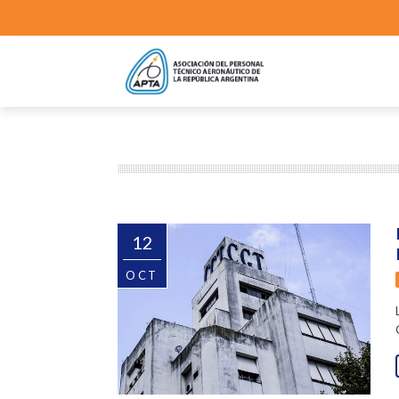
12
OCT