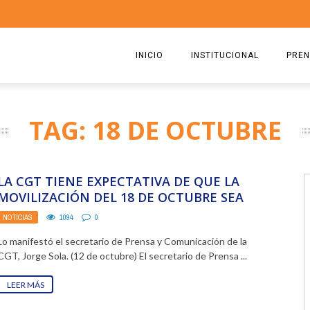
INICIO
INSTITUCIONAL
PREN
QUIENES SOMOS
2026
TAG: 18 DE OCTUBRE
ESTATUTO
2025
COMISIÓN DIRECTIVA 2023-2
2024
LA CGT TIENE EXPECTATIVA DE QUE LA
RICARDO CIRIELLI
2023
MOVILIZACIÓN DEL 18 DE OCTUBRE SEA
«MULTITUDINARIA»
NOTICIAS
1094
0
2022
Lo manifestó el secretario de Prensa y Comunicación de la
2021
CGT, Jorge Sola. (12 de octubre) El secretario de Prensa ...
2020
LEER MÁS
2019