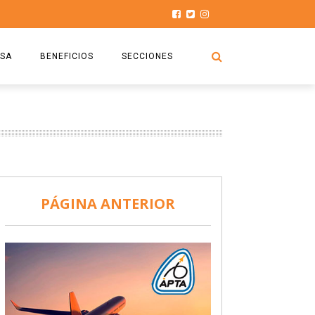
SA
BENEFICIOS
SECCIONES
O.S.P.T.A
NOTICIAS
COMISIÓN
HISTORIAS DE LUCHA
027
CAPACITACIÓN
PRENSA
DOCUMENTOS
SEGURIDAD AÉREA
PÁGINA ANTERIOR
SEGURO DE SEPELIOS
TURISMO Y RECREACIÓN
VIDEOS