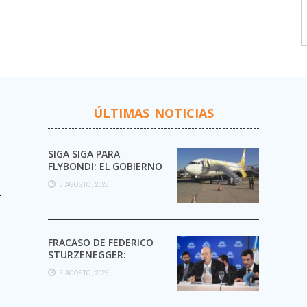
ÚLTIMAS NOTICIAS
SIGA SIGA PARA
FLYBONDI: EL GOBIERNO
AUTORIZÓ LA VENTA DE
6 AGOSTO, 2026
MÁS PASAJES
r
FRACASO DE FEDERICO
STURZENEGGER:
6 AGOSTO, 2026