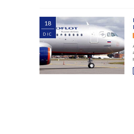
18
DIC