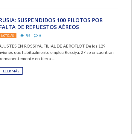
2018
RUSIA: SUSPENDIDOS 100 PILOTOS POR
2017
FALTA DE REPUESTOS AÉREOS
2016
NOTICIAS
792
0
AJUSTES EN ROSSIYA, FILIAL DE AEROFLOT De los 129
2015
aviones que habitualmente emplea Rossiya, 27 se encuentran
permanentemente en tierra ...
2014
LEER MÁS
2013
2012
2011
2010
2009