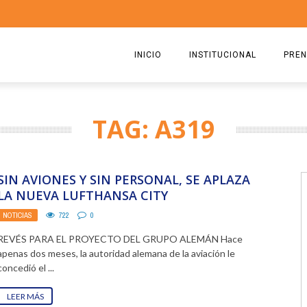
INICIO
INSTITUCIONAL
PREN
QUIENES SOMOS
2026
TAG: A319
ESTATUTO
2025
COMISIÓN DIRECTIVA 2023-2
2024
SIN AVIONES Y SIN PERSONAL, SE APLAZA
RICARDO CIRIELLI
2023
LA NUEVA LUFTHANSA CITY
NOTICIAS
722
0
2022
REVÉS PARA EL PROYECTO DEL GRUPO ALEMÁN Hace
2021
apenas dos meses, la autoridad alemana de la aviación le
concedió el ...
2020
LEER MÁS
2019