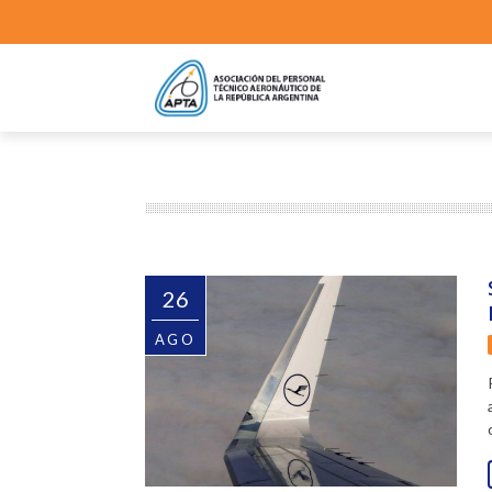
26
AGO