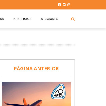
SA
BENEFICIOS
SECCIONES
O.S.P.T.A
NOTICIAS
COMISIÓN
HISTORIAS DE LUCHA
027
CAPACITACIÓN
PRENSA
DOCUMENTOS
SEGURIDAD AÉREA
PÁGINA ANTERIOR
SEGURO DE SEPELIOS
TURISMO Y RECREACIÓN
VIDEOS