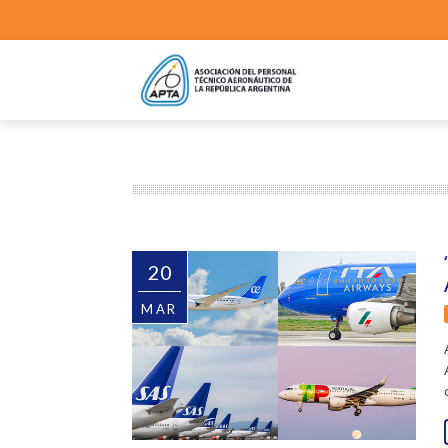
20
MAR