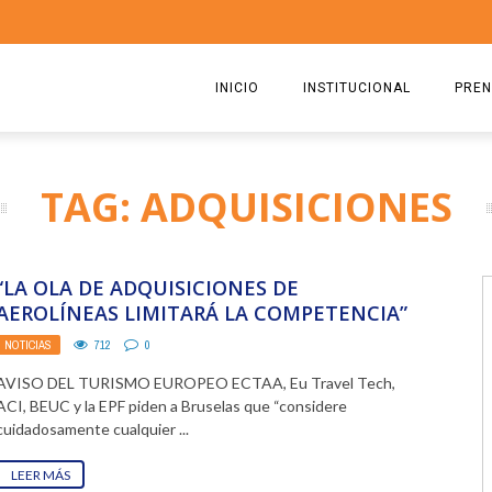
INICIO
INSTITUCIONAL
PREN
QUIENES SOMOS
2026
TAG: ADQUISICIONES
ESTATUTO
2025
COMISIÓN DIRECTIVA 2023-2
2024
“LA OLA DE ADQUISICIONES DE
RICARDO CIRIELLI
2023
AEROLÍNEAS LIMITARÁ LA COMPETENCIA”
NOTICIAS
712
0
2022
AVISO DEL TURISMO EUROPEO ECTAA, Eu Travel Tech,
2021
ACI, BEUC y la EPF piden a Bruselas que “considere
cuidadosamente cualquier ...
2020
LEER MÁS
2019