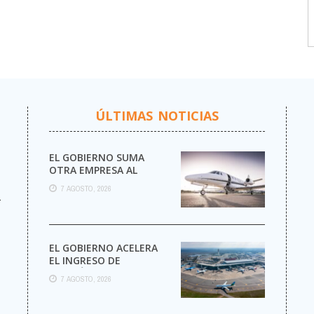
ÚLTIMAS NOTICIAS
EL GOBIERNO SUMA
OTRA EMPRESA AL
NEGOCIO DE LOS VUELOS
7 AGOSTO, 2026
PRIVADOS
r
EL GOBIERNO ACELERA
EL INGRESO DE
AEROLÍNEAS
7 AGOSTO, 2026
EXTRANJERAS CON
MENOS TRÁMITES