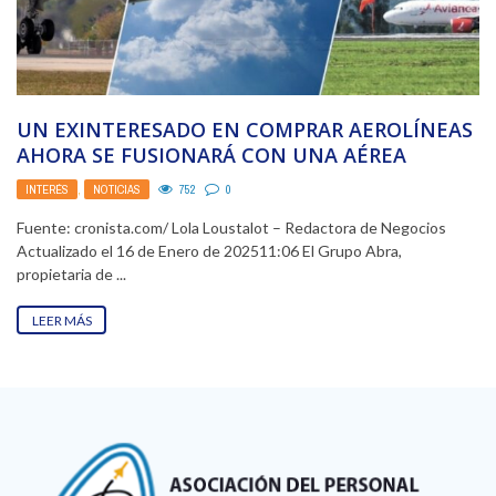
UN EXINTERESADO EN COMPRAR AEROLÍNEAS
AHORA SE FUSIONARÁ CON UNA AÉREA
BRASILEÑA
INTERÉS
,
NOTICIAS
752
0
Fuente: cronista.com/ Lola Loustalot – Redactora de Negocios
Actualizado el 16 de Enero de 202511:06 El Grupo Abra,
propietaria de ...
LEER MÁS