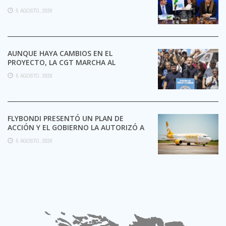
5 AGOSTO, 2026
AUNQUE HAYA CAMBIOS EN EL
PROYECTO, LA CGT MARCHA AL
CONGRESO CONTRA LA LEY DE ...
5 AGOSTO, 2026
FLYBONDI PRESENTÓ UN PLAN DE
ACCIÓN Y EL GOBIERNO LA AUTORIZÓ A
SEGUIR OPERANDO
5 AGOSTO, 2026