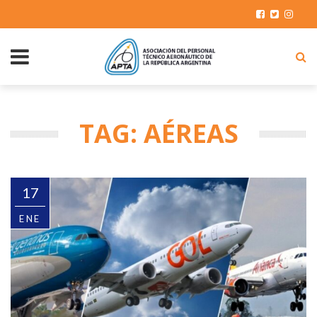
TAG: AÉREAS
17
ENE