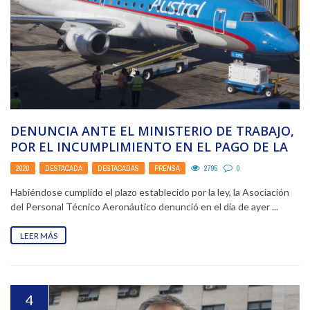
DENUNCIA ANTE EL MINISTERIO DE TRABAJO,
POR EL INCUMPLIMIENTO EN EL PAGO DE LA
TOTALIDAD ...
2020
,
DESTACADA
,
DESTACADAS
,
PRENSA
2795
0
Habiéndose cumplido el plazo establecido por la ley, la Asociación
del Personal Técnico Aeronáutico denunció en el día de ayer ...
LEER MÁS
4