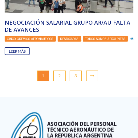
NEGOCIACIÓN SALARIAL GRUPO AR/AU FALTA
DE AVANCES
CINCO GREMIOS AERONÁUTICOS
,
DESTACADAS
,
TODOS SOMOS AEROLÍNEAS
2
LEER MÁS
1
2
3