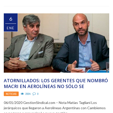
6
ENE
ATORNILLADOS: LOS GERENTES QUE NOMBRÓ
MACRI EN AEROLÍNEAS NO SÓLO SE
RESISTIERON A RENUNCIAR, SINO ...
NOTICIAS
2004
0
06/01/2020 GestionSindical.com – Nota Matias Tagliani Los
jerárquicos que llegaron a Aerolíneas Argentinas con Cambiemos