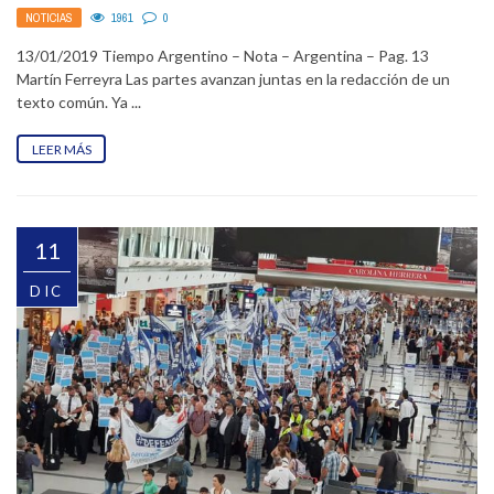
DAR»
NOTICIAS
1961
0
13/01/2019 Tiempo Argentino – Nota – Argentina – Pag. 13
Martín Ferreyra Las partes avanzan juntas en la redacción de un
texto común. Ya ...
LEER MÁS
11
DIC