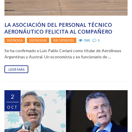
LA ASOCIACIÓN DEL PERSONAL TÉCNICO
AERONÁUTICO FELICITA AL COMPAÑERO
PABLO CERIANI, POR SU DESIGNACIÓN COMO
DESTACADA
,
DESTACADAS
,
SIN CATEGORÍA
2565
0
PRESIDENTE ...
Se ha confirmado a Luis Pablo Ceriani como titular de Aerolíneas
Argentinas y Austral. Un economista y ex funcionario de ...
LEER MÁS
2
OCT