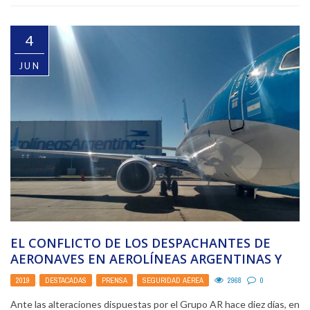
4
JUN
EL CONFLICTO DE LOS DESPACHANTES DE
AERONAVES EN AEROLÍNEAS ARGENTINAS Y
AUSTRAL.
2019
,
DESTACADAS
,
PRENSA
,
SEGURIDAD AÉREA
2968
0
Ante las alteraciones dispuestas por el Grupo AR hace diez días, en