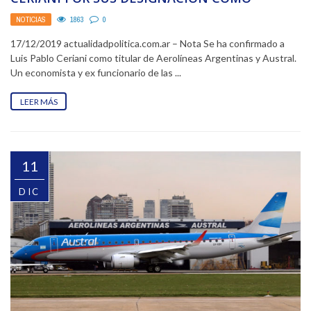
PRESIDENTE DE AEROLINEAS ARGENTINAS
NOTICIAS
1863
0
17/12/2019 actualidadpolitica.com.ar – Nota Se ha confirmado a
Luis Pablo Ceriani como titular de Aerolíneas Argentinas y Austral.
Un economista y ex funcionario de las ...
LEER MÁS
11
DIC