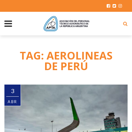
TAG: AEROLINEAS
DE PERÚ
3
ABR