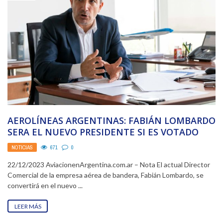
AEROLÍNEAS ARGENTINAS: FABIÁN LOMBARDO
SERA EL NUEVO PRESIDENTE SI ES VOTADO
POR EL NUEVO DIRECTORIO
NOTICIAS
671
0
22/12/2023 AviacionenArgentina.com.ar – Nota El actual Director
Comercial de la empresa aérea de bandera, Fabián Lombardo, se
convertirá en el nuevo ...
LEER MÁS