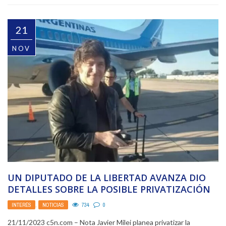
21
NOV
UN DIPUTADO DE LA LIBERTAD AVANZA DIO
DETALLES SOBRE LA POSIBLE PRIVATIZACIÓN
DE AEROLÍNEAS ARGENTINAS
INTERÉS
,
NOTICIAS
734
0
21/11/2023 c5n.com – Nota Javier Milei planea privatizar la