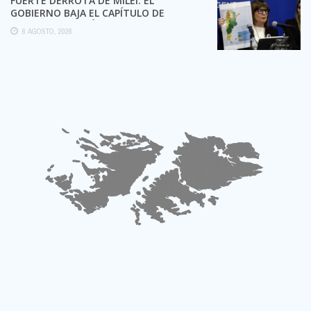
FUERTE DERROTA DE MILEI: EL
GOBIERNO BAJA EL CAPÍTULO DE
EXTRANJERIZACIÓN DE TIERRAS
6 AGOSTO, 2026