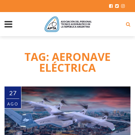
TAG: AERONAVE
ELÉCTRICA
27
AGO