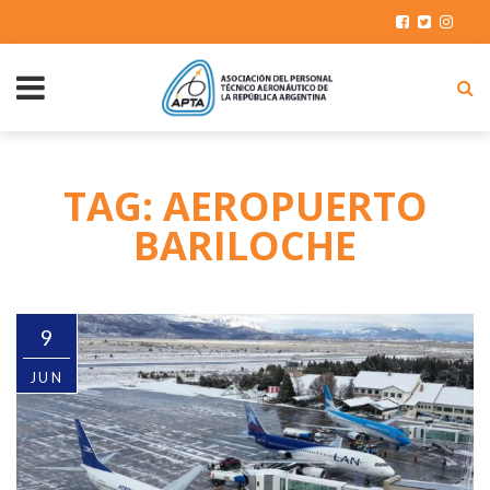
TAG: AEROPUERTO
BARILOCHE
9
JUN