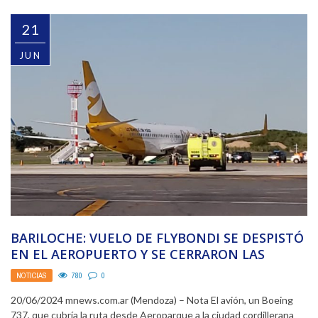
21
JUN
BARILOCHE: VUELO DE FLYBONDI SE DESPISTÓ
EN EL AEROPUERTO Y SE CERRARON LAS
OPERACIONES
NOTICIAS
780
0
20/06/2024 mnews.com.ar (Mendoza) – Nota El avión, un Boeing
737, que cubría la ruta desde Aeroparque a la ciudad cordillerana