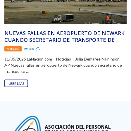
NUEVAS FALLAS EN AEROPUERTO DE NEWARK
CUANDO SECRETARIO DE TRANSPORTE DE
TRUMP PLANEA REDUCIR VUELOS
NOTICIAS
666
0
11/05/2025 LaNacion.com – Noticias – Julia Demaree Nikhinson –
AP Nuevas fallas en aeropuerto de Newark cuando secretario de
Transporte ...
LEER MÁS