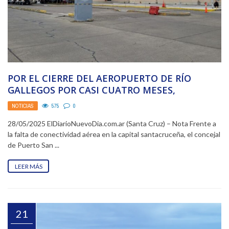
POR EL CIERRE DEL AEROPUERTO DE RÍO
GALLEGOS POR CASI CUATRO MESES,
PROPONEN TRASLADAR VUELOS ...
NOTICIAS
575
0
28/05/2025 ElDiarioNuevoDia.com.ar (Santa Cruz) – Nota Frente a
la falta de conectividad aérea en la capital santacruceña, el concejal
de Puerto San ...
LEER MÁS
21