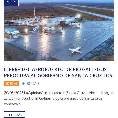
MAY
CIERRE DEL AEROPUERTO DE RÍO GALLEGOS:
PREOCUPA AL GOBIERNO DE SANTA CRUZ LOS
VUELOS SANITARIOS ...
NOTICIAS
668
0
20/05/2025 LaOpinionAustral.com.ar (Santa Cruz) – Nota – Imagen
La Opinión Austral El Gobierno de la provincia de Santa Cruz
convocó a ...
LEER MÁS