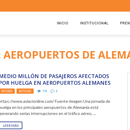
INICIO
INSTITUCIONAL
PREN
QUIENES SOMOS
2026
: AEROPUERTOS DE ALEM
ESTATUTO
2025
COMISIÓN DIRECTIVA 2023-2
2024
MEDIO MILLÓN DE PASAJEROS AFECTADOS
RICARDO CIRIELLI
2023
POR HUELGA EN AEROPUERTOS ALEMANES
INTERÉS
,
NOTICIAS
774
0
2022
https://www.aviacionline.com/ Fuente-imagen Una jornada de
2021
huelga en los principales aeropuertos de Alemania está
generando serias interrupciones en el tráfico aéreo, ...
2020
LEER MÁS
2019