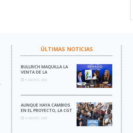
ÚLTIMAS NOTICIAS
BULLRICH MAQUILLA LA
VENTA DE LA
ARGENTINA
5 AGOSTO, 2026
r
AUNQUE HAYA CAMBIOS
EN EL PROYECTO, LA CGT
MARCHA AL CONGRESO
5 AGOSTO, 2026
CONTRA LA LEY DE ...