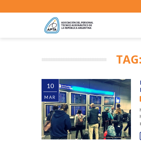
TAG
10
MAR