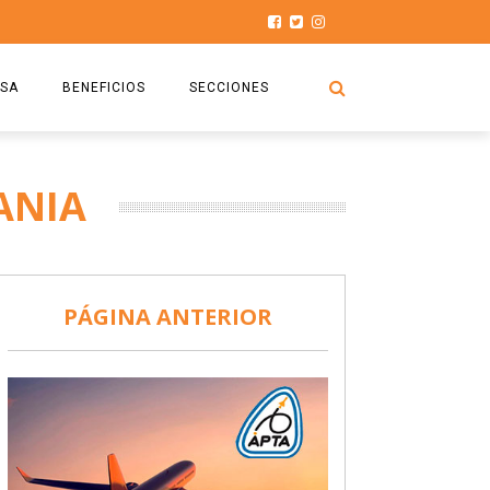
SA
BENEFICIOS
SECCIONES
O.S.P.T.A
NOTICIAS
ANIA
COMISIÓN
HISTORIAS DE LUCHA
027
CAPACITACIÓN
PRENSA
DOCUMENTOS
SEGURIDAD AÉREA
PÁGINA ANTERIOR
SEGURO DE SEPELIOS
TURISMO Y RECREACIÓN
VIDEOS