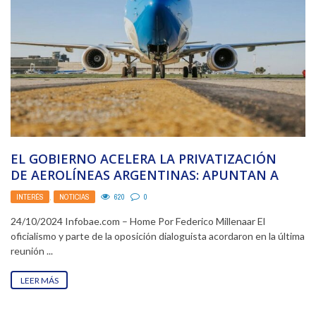
EL GOBIERNO ACELERA LA PRIVATIZACIÓN
DE AEROLÍNEAS ARGENTINAS: APUNTAN A
TRATAR EL PROYECTO EN LA PRÓXIMA ...
INTERÉS
,
NOTICIAS
620
0
24/10/2024 Infobae.com – Home Por Federico Millenaar El
oficialismo y parte de la oposición dialoguista acordaron en la última
reunión ...
LEER MÁS