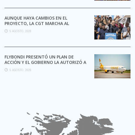
AUNQUE HAYA CAMBIOS EN EL
PROYECTO, LA CGT MARCHA AL
CONGRESO CONTRA LA LEY DE ...
5 AGOSTO, 2026
FLYBONDI PRESENTÓ UN PLAN DE
ACCIÓN Y EL GOBIERNO LA AUTORIZÓ A
SEGUIR OPERANDO
5 AGOSTO, 2026