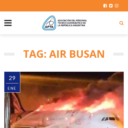
TAG: AIR BUSAN
29
ENE