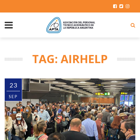
TAG: AIRHELP
23
SEP