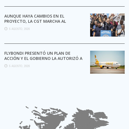
AUNQUE HAYA CAMBIOS EN EL
PROYECTO, LA CGT MARCHA AL
CONGRESO CONTRA LA LEY DE ...
5 AGOSTO, 2026
FLYBONDI PRESENTÓ UN PLAN DE
ACCIÓN Y EL GOBIERNO LA AUTORIZÓ A
SEGUIR OPERANDO
5 AGOSTO, 2026