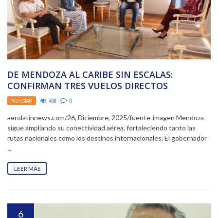
DE MENDOZA AL CARIBE SIN ESCALAS:
CONFIRMAN TRES VUELOS DIRECTOS
SEMANALES A PUNTA CANA
NOTICIAS
490
0
aerolatinnews.com/26, Diciembre, 2025/fuente-imagen Mendoza
sigue ampliando su conectividad aérea, fortaleciendo tanto las
rutas nacionales como los destinos internacionales. El gobernador
...
LEER MÁS
6