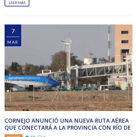
LEER MÁS
7
MAR
CORNEJO ANUNCIÓ UNA NUEVA RUTA AÉREA
QUE CONECTARÁ A LA PROVINCIA CON RÍO DE
JANEIRO
NOTICIAS
519
0