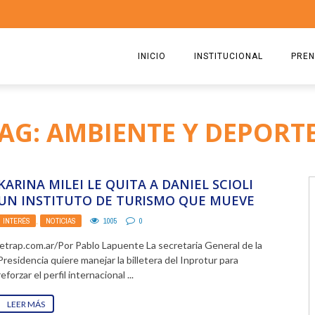
INICIO
INSTITUCIONAL
PREN
QUIENES SOMOS
2026
AG: AMBIENTE Y DEPORT
ESTATUTO
2025
COMISIÓN DIRECTIVA 2023-2
2024
KARINA MILEI LE QUITA A DANIEL SCIOLI
RICARDO CIRIELLI
2023
UN INSTITUTO DE TURISMO QUE MUEVE
MILLONES DE ...
INTERÉS
,
NOTICIAS
1005
0
2022
letrap.com.ar/Por Pablo Lapuente La secretaria General de la
2021
Presidencia quiere manejar la billetera del Inprotur para
reforzar el perfil internacional ...
2020
LEER MÁS
2019