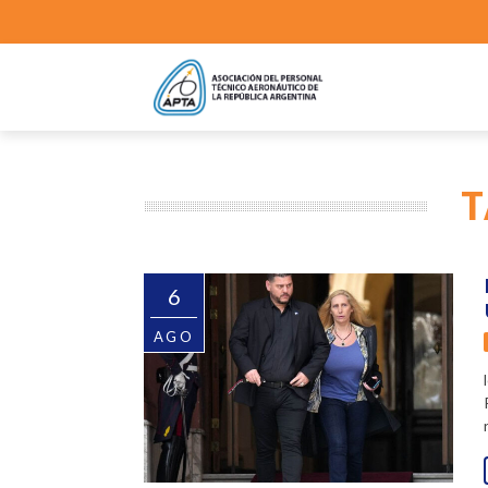
T
6
AGO