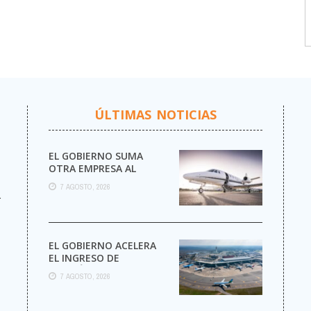
ÚLTIMAS NOTICIAS
EL GOBIERNO SUMA
OTRA EMPRESA AL
NEGOCIO DE LOS VUELOS
7 AGOSTO, 2026
PRIVADOS
r
EL GOBIERNO ACELERA
EL INGRESO DE
AEROLÍNEAS
7 AGOSTO, 2026
EXTRANJERAS CON
MENOS TRÁMITES