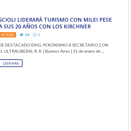
2018
SCIOLI LIDERARÁ TURISMO CON MILEI PESE
2017
A SUS 20 AÑOS CON LOS KIRCHNER
2016
NOTICIAS
630
0
DE DESTACADO EN EL PERONISMO A SECRETARIO CON
2015
EL ULTRALIBERAL R. R. | Buenos Aires | 31 de enero de ...
2014
LEER MÁS
2013
2012
2011
2010
2009