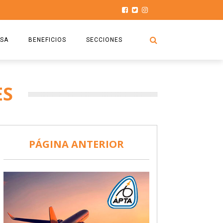
SA
BENEFICIOS
SECCIONES
O.S.P.T.A
NOTICIAS
ES
COMISIÓN
HISTORIAS DE LUCHA
027
CAPACITACIÓN
PRENSA
DOCUMENTOS
SEGURIDAD AÉREA
PÁGINA ANTERIOR
SEGURO DE SEPELIOS
TURISMO Y RECREACIÓN
VIDEOS