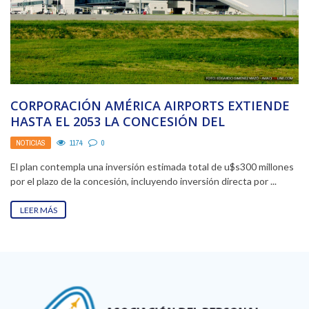
CORPORACIÓN AMÉRICA AIRPORTS EXTIENDE
HASTA EL 2053 LA CONCESIÓN DEL
AEROPUERTO DE CARRASCO EN URUGUAY
NOTICIAS
1174
0
El plan contempla una inversión estimada total de u$s300 millones
por el plazo de la concesión, incluyendo inversión directa por ...
LEER MÁS