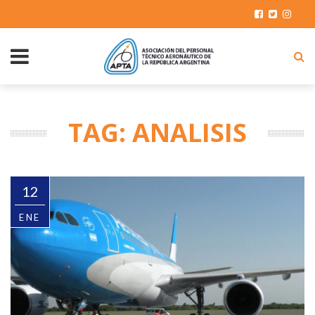
TAG: ANALISIS
12
ENE