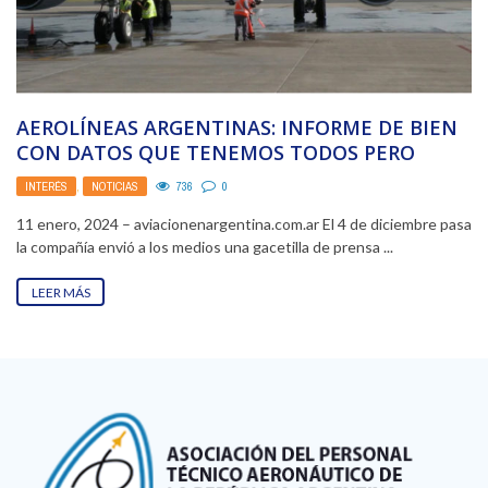
AEROLÍNEAS ARGENTINAS: INFORME DE BIEN
CON DATOS QUE TENEMOS TODOS PERO
OLVIDADOS POR EL GOBIERNO ...
INTERÉS
,
NOTICIAS
736
0
11 enero, 2024 – aviacionenargentina.com.ar El 4 de diciembre pasa
la compañía envió a los medios una gacetilla de prensa ...
LEER MÁS