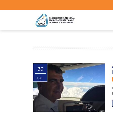
30
JUL