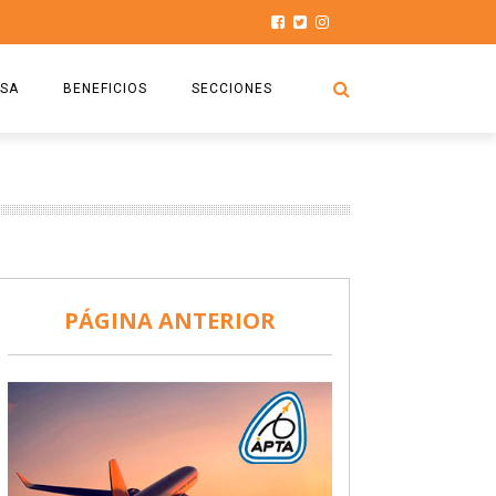
SA
BENEFICIOS
SECCIONES
O.S.P.T.A
NOTICIAS
COMISIÓN
HISTORIAS DE LUCHA
027
CAPACITACIÓN
PRENSA
DOCUMENTOS
SEGURIDAD AÉREA
PÁGINA ANTERIOR
SEGURO DE SEPELIOS
TURISMO Y RECREACIÓN
VIDEOS