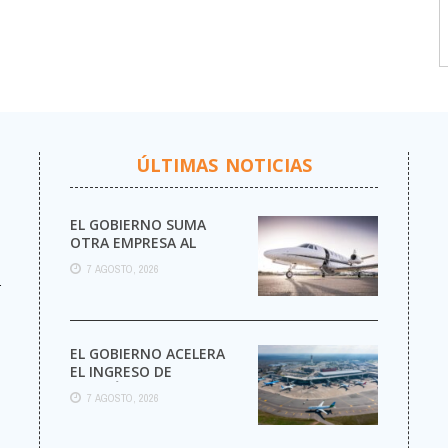
ÚLTIMAS NOTICIAS
EL GOBIERNO SUMA
OTRA EMPRESA AL
NEGOCIO DE LOS VUELOS
7 AGOSTO, 2026
PRIVADOS
r
EL GOBIERNO ACELERA
EL INGRESO DE
AEROLÍNEAS
7 AGOSTO, 2026
EXTRANJERAS CON
MENOS TRÁMITES