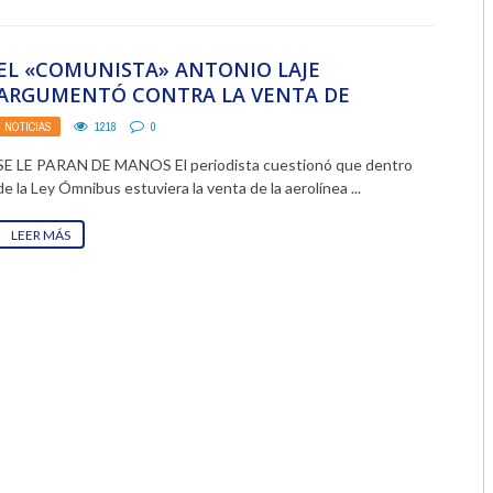
2018
EL «COMUNISTA» ANTONIO LAJE
2017
ARGUMENTÓ CONTRA LA VENTA DE
AEROLÍNEAS ARGENTINAS
2016
NOTICIAS
1218
0
SE LE PARAN DE MANOS El periodista cuestionó que dentro
2015
de la Ley Ómnibus estuviera la venta de la aerolínea ...
2014
LEER MÁS
2013
2012
2011
2010
2009