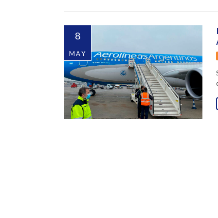
8
MAY