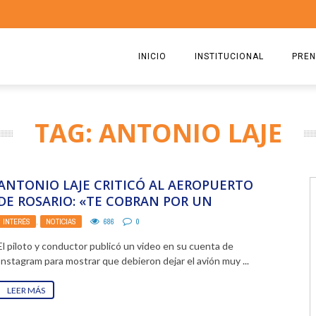
INICIO
INSTITUCIONAL
PREN
QUIENES SOMOS
2026
TAG: ANTONIO LAJE
ESTATUTO
2025
COMISIÓN DIRECTIVA 2023-2
2024
ANTONIO LAJE CRITICÓ AL AEROPUERTO
RICARDO CIRIELLI
2023
DE ROSARIO: «TE COBRAN POR UN
SERVICIO QUE NO TE ...
INTERÉS
,
NOTICIAS
686
0
2022
El piloto y conductor publicó un video en su cuenta de
2021
Instagram para mostrar que debieron dejar el avión muy ...
2020
LEER MÁS
2019