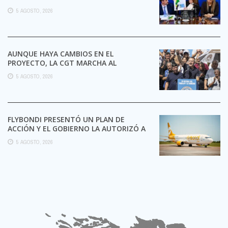
5 AGOSTO, 2026
AUNQUE HAYA CAMBIOS EN EL
PROYECTO, LA CGT MARCHA AL
CONGRESO CONTRA LA LEY DE ...
5 AGOSTO, 2026
FLYBONDI PRESENTÓ UN PLAN DE
ACCIÓN Y EL GOBIERNO LA AUTORIZÓ A
SEGUIR OPERANDO
5 AGOSTO, 2026