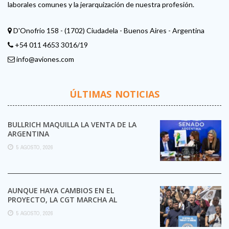
laborales comunes y la jerarquización de nuestra profesión.
D'Onofrio 158 - (1702) Ciudadela - Buenos Aires - Argentina
+54 011 4653 3016/19
info@aviones.com
ÚLTIMAS NOTICIAS
BULLRICH MAQUILLA LA VENTA DE LA
ARGENTINA
5 AGOSTO, 2026
AUNQUE HAYA CAMBIOS EN EL
PROYECTO, LA CGT MARCHA AL
CONGRESO CONTRA LA LEY DE ...
5 AGOSTO, 2026