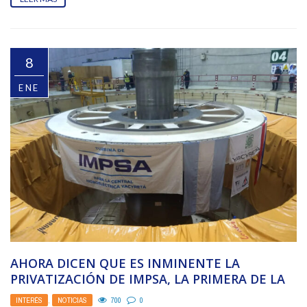
8
ENE
AHORA DICEN QUE ES INMINENTE LA
PRIVATIZACIÓN DE IMPSA, LA PRIMERA DE LA
ERA JAVIER ...
INTERÉS
,
NOTICIAS
700
0