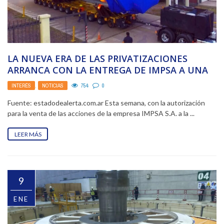
LA NUEVA ERA DE LAS PRIVATIZACIONES
ARRANCA CON LA ENTREGA DE IMPSA A UNA
EMPRESA ...
INTERÉS
,
NOTICIAS
754
0
Fuente: estadodealerta.com.ar Esta semana, con la autorización
para la venta de las acciones de la empresa IMPSA S.A. a la ...
LEER MÁS
9
ENE