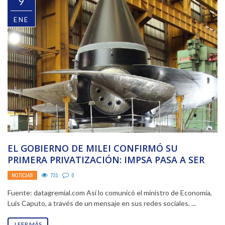
9
ENE
EL GOBIERNO DE MILEI CONFIRMÓ SU
PRIMERA PRIVATIZACIÓN: IMPSA PASA A SER
CONTROLADA POR UNA ...
NOTICIAS
731
0
Fuente: datagremial.com Así lo comunicó el ministro de Economía,
Luis Caputo, a través de un mensaje en sus redes sociales. ...
LEER MÁS