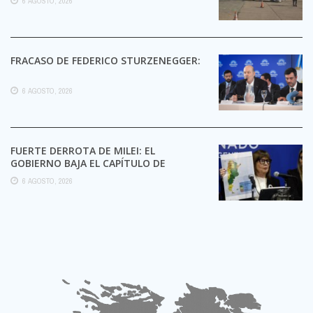
6 AGOSTO, 2026
FRACASO DE FEDERICO STURZENEGGER:
6 AGOSTO, 2026
FUERTE DERROTA DE MILEI: EL
GOBIERNO BAJA EL CAPÍTULO DE
EXTRANJERIZACIÓN DE TIERRAS
6 AGOSTO, 2026