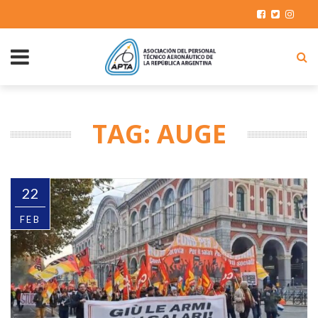
TAG: AUGE
22
FEB