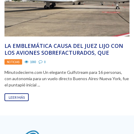
LA EMBLEMÁTICA CAUSA DEL JUEZ LIJO CON
LOS AVIONES SOBREFACTURADOS, QUE
ARRANCÓ CON EL LUJOSO ...
NOTICIAS
1060
0
Minutodecierre.com Un elegante Gulfstream para 16 personas,
con autonomía para un vuelo directo Buenos Aires-Nueva York, fue
el puntapié inicial ...
LEER MÁS