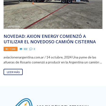
NOVEDAD: AXION ENERGY COMENZÓ A
UTILIZAR EL NOVEDOSO CAMIÓN CISTERNA
“DANES” DE FABRICACIÓN NACIONAL, EQUIPO
NOTICIAS
632
0
...
aviacionenargentina.com.ar / 14 octubre, 2024 Una pyme de las
afueras de Rosario comenzó a producir en la Argentina un camión ...
LEER MÁS