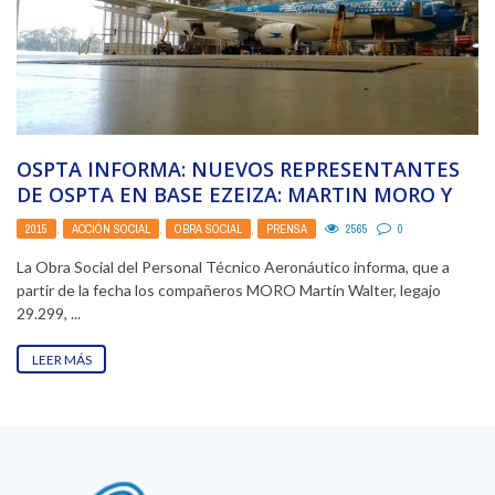
OSPTA INFORMA: NUEVOS REPRESENTANTES
DE OSPTA EN BASE EZEIZA: MARTIN MORO Y
FRANCISCO GÓMEZ
2015
,
ACCIÓN SOCIAL
,
OBRA SOCIAL
,
PRENSA
2565
0
La Obra Social del Personal Técnico Aeronáutico informa, que a
partir de la fecha los compañeros MORO Martín Walter, legajo
29.299, ...
LEER MÁS