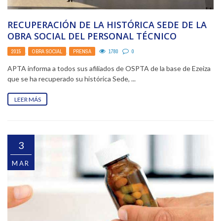
RECUPERACIÓN DE LA HISTÓRICA SEDE DE LA
OBRA SOCIAL DEL PERSONAL TÉCNICO
AERONÁUTICO EN EZEIZA
2015
,
OBRA SOCIAL
,
PRENSA
1780
0
APTA informa a todos sus afiliados de OSPTA de la base de Ezeiza
que se ha recuperado su histórica Sede, ...
LEER MÁS
3
MAR