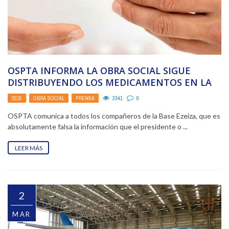
OSPTA INFORMA LA OBRA SOCIAL SIGUE
DISTRIBUYENDO LOS MEDICAMENTOS EN LA
BASE EZEIZA, COMO LO ...
2015
,
OBRA SOCIAL
,
PRENSA
3341
0
OSPTA comunica a todos los compañeros de la Base Ezeiza, que es
absolutamente falsa la información que el presidente o ...
LEER MÁS
2
MAR