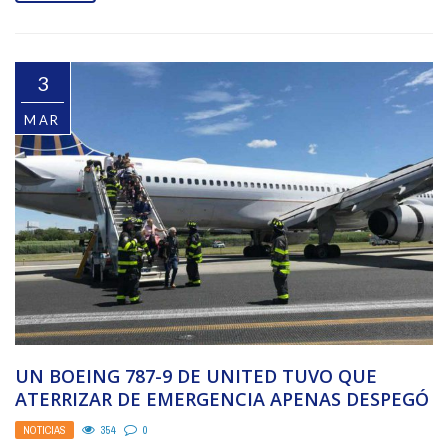
3
MAR
UN BOEING 787-9 DE UNITED TUVO QUE
ATERRIZAR DE EMERGENCIA APENAS DESPEGÓ
DEL AEROPUERTO DE ...
NOTICIAS
354
0