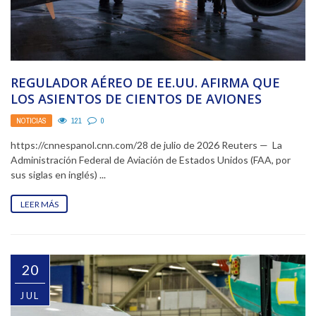
REGULADOR AÉREO DE EE.UU. AFIRMA QUE
LOS ASIENTOS DE CIENTOS DE AVIONES
BOEING 737 MAX ...
NOTICIAS
121
0
https://cnnespanol.cnn.com/28 de julio de 2026 Reuters — La
Administración Federal de Aviación de Estados Unidos (FAA, por
sus siglas en inglés) ...
LEER MÁS
20
JUL