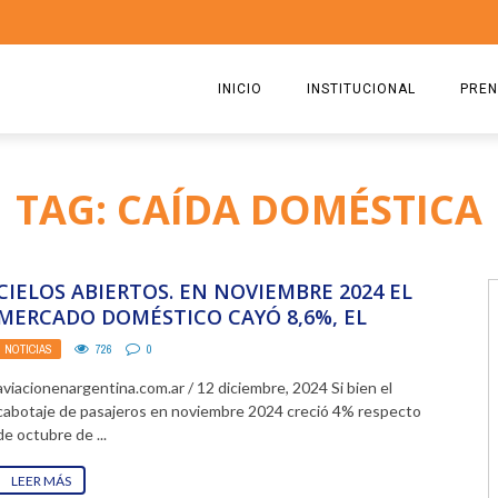
INICIO
INSTITUCIONAL
PREN
QUIENES SOMOS
2026
TAG: CAÍDA DOMÉSTICA
ESTATUTO
2025
COMISIÓN DIRECTIVA 2023-2
2024
CIELOS ABIERTOS. EN NOVIEMBRE 2024 EL
RICARDO CIRIELLI
2023
MERCADO DOMÉSTICO CAYÓ 8,6%, EL
INTERNACIONAL CRECIÓ 10% Y ...
NOTICIAS
726
0
2022
aviacionenargentina.com.ar / 12 diciembre, 2024 Si bien el
2021
cabotaje de pasajeros en noviembre 2024 creció 4% respecto
de octubre de ...
2020
LEER MÁS
2019