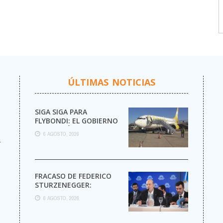
ÚLTIMAS NOTICIAS
SIGA SIGA PARA
FLYBONDI: EL GOBIERNO
AUTORIZÓ LA VENTA DE
6 AGOSTO, 2026
MÁS PASAJES
r
FRACASO DE FEDERICO
STURZENEGGER:
6 AGOSTO, 2026