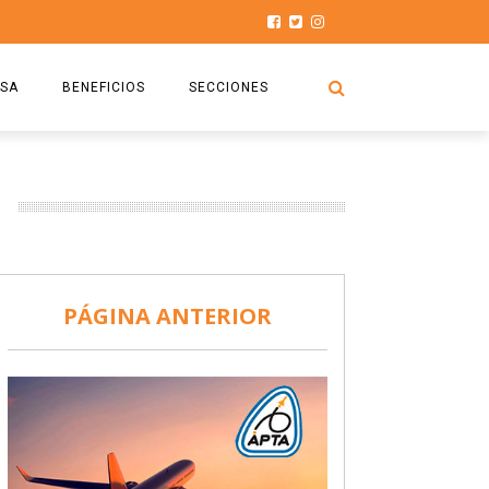
SA
BENEFICIOS
SECCIONES
O.S.P.T.A
NOTICIAS
COMISIÓN
HISTORIAS DE LUCHA
027
CAPACITACIÓN
PRENSA
DOCUMENTOS
SEGURIDAD AÉREA
PÁGINA ANTERIOR
SEGURO DE SEPELIOS
TURISMO Y RECREACIÓN
VIDEOS