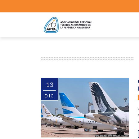
13
DIC