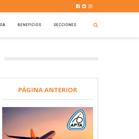
SA
BENEFICIOS
SECCIONES
O.S.P.T.A
NOTICIAS
COMISIÓN
HISTORIAS DE LUCHA
027
CAPACITACIÓN
PRENSA
DOCUMENTOS
SEGURIDAD AÉREA
PÁGINA ANTERIOR
SEGURO DE SEPELIOS
TURISMO Y RECREACIÓN
VIDEOS