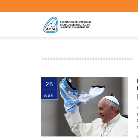
28
ABR