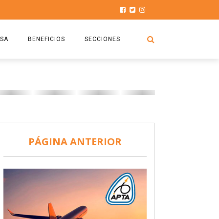
SA
BENEFICIOS
SECCIONES
O.S.P.T.A
NOTICIAS
COMISIÓN
HISTORIAS DE LUCHA
027
CAPACITACIÓN
PRENSA
DOCUMENTOS
SEGURIDAD AÉREA
PÁGINA ANTERIOR
SEGURO DE SEPELIOS
TURISMO Y RECREACIÓN
VIDEOS