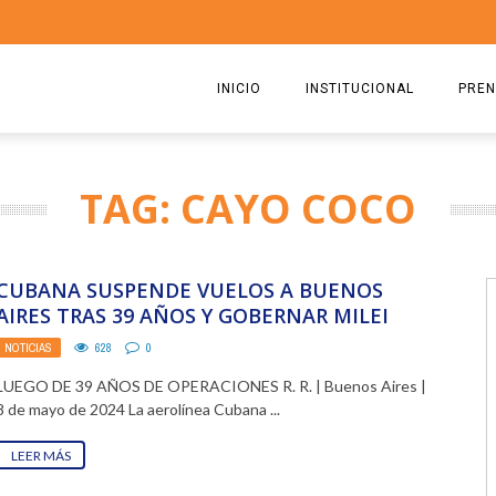
INICIO
INSTITUCIONAL
PREN
QUIENES SOMOS
2026
TAG: CAYO COCO
ESTATUTO
2025
COMISIÓN DIRECTIVA 2023-2
2024
CUBANA SUSPENDE VUELOS A BUENOS
RICARDO CIRIELLI
2023
AIRES TRAS 39 AÑOS Y GOBERNAR MILEI
NOTICIAS
628
0
2022
LUEGO DE 39 AÑOS DE OPERACIONES R. R. | Buenos Aires |
2021
8 de mayo de 2024 La aerolínea Cubana ...
2020
LEER MÁS
2019