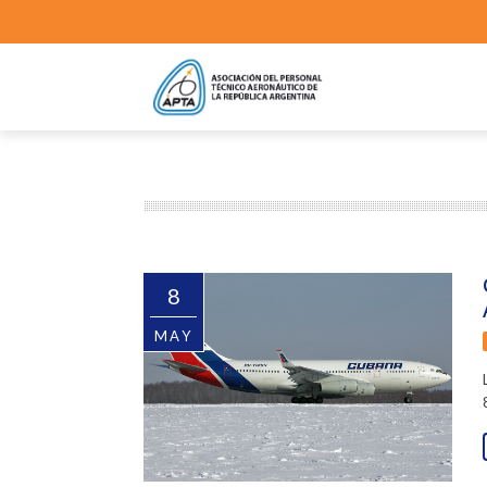
8
MAY