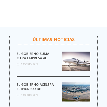
ÚLTIMAS NOTICIAS
EL GOBIERNO SUMA
OTRA EMPRESA AL
NEGOCIO DE LOS VUELOS
7 AGOSTO, 2026
PRIVADOS
r
EL GOBIERNO ACELERA
EL INGRESO DE
AEROLÍNEAS
7 AGOSTO, 2026
EXTRANJERAS CON
MENOS TRÁMITES