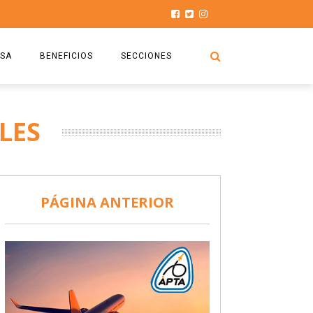
SA
BENEFICIOS
SECCIONES
O.S.P.T.A
NOTICIAS
LES
COMISIÓN
HISTORIAS DE LUCHA
027
CAPACITACIÓN
PRENSA
DOCUMENTOS
SEGURIDAD AÉREA
PÁGINA ANTERIOR
SEGURO DE SEPELIOS
TURISMO Y RECREACIÓN
VIDEOS