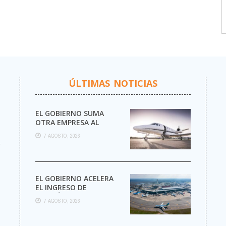
ÚLTIMAS NOTICIAS
EL GOBIERNO SUMA
OTRA EMPRESA AL
NEGOCIO DE LOS VUELOS
7 AGOSTO, 2026
PRIVADOS
r
EL GOBIERNO ACELERA
EL INGRESO DE
AEROLÍNEAS
7 AGOSTO, 2026
EXTRANJERAS CON
MENOS TRÁMITES