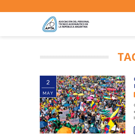
TA
2
MAY