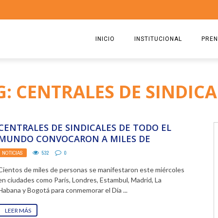
INICIO
INSTITUCIONAL
PREN
QUIENES SOMOS
2026
G: CENTRALES DE SINDICA
ESTATUTO
2025
COMISIÓN DIRECTIVA 2023-2
2024
CENTRALES DE SINDICALES DE TODO EL
RICARDO CIRIELLI
2023
MUNDO CONVOCARON A MILES DE
PERSONAS PARA CONMEMORAR EL ...
NOTICIAS
532
0
2022
Cientos de miles de personas se manifestaron este miércoles
2021
en ciudades como París, Londres, Estambul, Madrid, La
Habana y Bogotá para conmemorar el Día ...
2020
LEER MÁS
2019