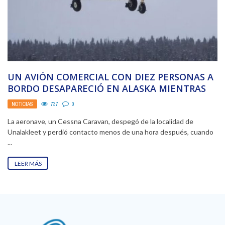
UN AVIÓN COMERCIAL CON DIEZ PERSONAS A
BORDO DESAPARECIÓ EN ALASKA MIENTRAS
VOLABA SOBRE EL ...
NOTICIAS
737
0
La aeronave, un Cessna Caravan, despegó de la localidad de
Unalakleet y perdió contacto menos de una hora después, cuando
...
LEER MÁS