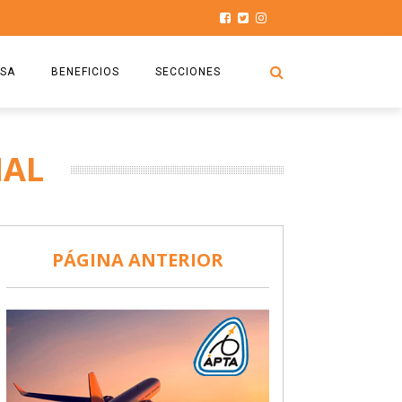
SA
BENEFICIOS
SECCIONES
O.S.P.T.A
NOTICIAS
NAL
COMISIÓN
HISTORIAS DE LUCHA
027
CAPACITACIÓN
PRENSA
DOCUMENTOS
SEGURIDAD AÉREA
PÁGINA ANTERIOR
SEGURO DE SEPELIOS
TURISMO Y RECREACIÓN
VIDEOS