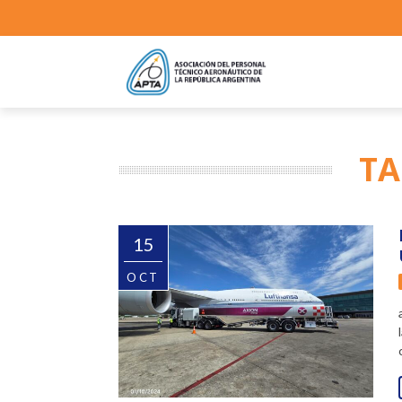
TA
15
OCT