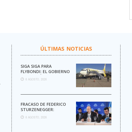
ÚLTIMAS NOTICIAS
SIGA SIGA PARA
FLYBONDI: EL GOBIERNO
AUTORIZÓ LA VENTA DE
6 AGOSTO, 2026
MÁS PASAJES
r
FRACASO DE FEDERICO
STURZENEGGER:
6 AGOSTO, 2026