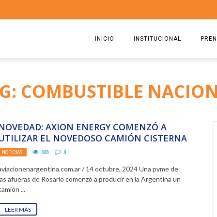
INICIO
INSTITUCIONAL
PREN
QUIENES SOMOS
2026
G: COMBUSTIBLE NACIO
ESTATUTO
2025
COMISIÓN DIRECTIVA 2023-2
2024
NOVEDAD: AXION ENERGY COMENZÓ A
RICARDO CIRIELLI
2023
UTILIZAR EL NOVEDOSO CAMIÓN CISTERNA
“DANES” DE FABRICACIÓN NACIONAL,
NOTICIAS
628
0
2022
EQUIPO ...
aviacionenargentina.com.ar / 14 octubre, 2024 Una pyme de
2021
las afueras de Rosario comenzó a producir en la Argentina un
camión ...
2020
LEER MÁS
2019