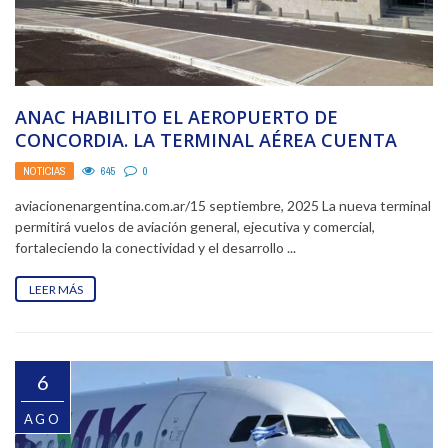
ANAC HABILITO EL AEROPUERTO DE
CONCORDIA. LA TERMINAL AÉREA CUENTA
CON UNA PISTA DE 2.000MTS ...
NOTICIAS
645
0
aviacionenargentina.com.ar/15 septiembre, 2025 La nueva terminal
permitirá vuelos de aviación general, ejecutiva y comercial,
fortaleciendo la conectividad y el desarrollo ...
LEER MÁS
6
AGO