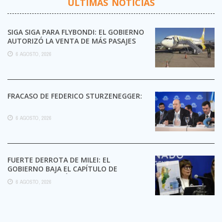
ÚLTIMAS NOTICIAS
SIGA SIGA PARA FLYBONDI: EL GOBIERNO
AUTORIZÓ LA VENTA DE MÁS PASAJES
6 AGOSTO, 2026
FRACASO DE FEDERICO STURZENEGGER:
6 AGOSTO, 2026
FUERTE DERROTA DE MILEI: EL
GOBIERNO BAJA EL CAPÍTULO DE
EXTRANJERIZACIÓN DE TIERRAS
6 AGOSTO, 2026