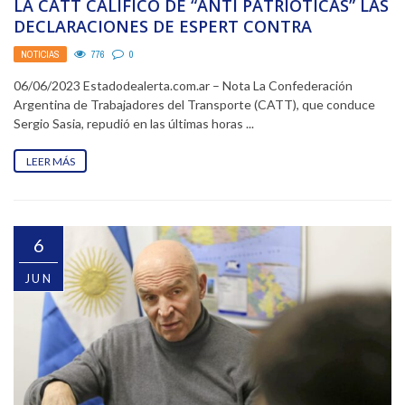
LA CATT CALIFICÓ DE “ANTI PATRIÓTICAS” LAS
DECLARACIONES DE ESPERT CONTRA
AEROLÍNEAS
NOTICIAS
776
0
06/06/2023 Estadodealerta.com.ar – Nota La Confederación
Argentina de Trabajadores del Transporte (CATT), que conduce
Sergio Sasia, repudió en las últimas horas ...
LEER MÁS
6
JUN