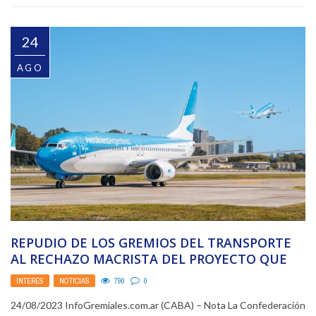
24
AGO
REPUDIO DE LOS GREMIOS DEL TRANSPORTE
AL RECHAZO MACRISTA DEL PROYECTO QUE
PROCURA MANTENER A ...
INTERÉS
,
NOTICIAS
790
0
24/08/2023 InfoGremiales.com.ar (CABA) – Nota La Confederación