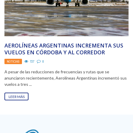
AEROLÍNEAS ARGENTINAS INCREMENTA SUS
VUELOS EN CÓRDOBA Y AL CORREDOR
PETROLERO
NOTICIAS
727
0
A pesar de las reducciones de frecuencias y rutas que se
anunciaron recientemente, Aerolíneas Argentinas incrementó sus
vuelos a tres ...
LEER MÁS