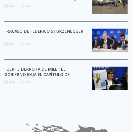
6 AGOSTO, 2026
FRACASO DE FEDERICO STURZENEGGER:
6 AGOSTO, 2026
FUERTE DERROTA DE MILEI: EL
GOBIERNO BAJA EL CAPÍTULO DE
EXTRANJERIZACIÓN DE TIERRAS
6 AGOSTO, 2026