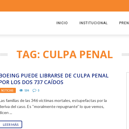
INICIO
INSTITUCIONAL
PREN
QUIENES SOMOS
2026
TAG: CULPA PENAL
ESTATUTO
2025
COMISIÓN DIRECTIVA 2023-2
2024
BOEING PUEDE LIBRARSE DE CULPA PENAL
RICARDO CIRIELLI
2023
POR LOS DOS 737 CAÍDOS
NOTICIAS
594
0
2022
Las familias de las 346 víctimas mortales, estupefactas por la
2021
deriva del caso. Es “moralmente repugnante” lo que vemos,
dicen ...
2020
LEER MÁS
2019