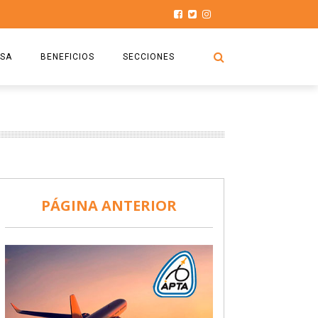
SA
BENEFICIOS
SECCIONES
O.S.P.T.A
NOTICIAS
COMISIÓN
HISTORIAS DE LUCHA
027
CAPACITACIÓN
PRENSA
DOCUMENTOS
SEGURIDAD AÉREA
PÁGINA ANTERIOR
SEGURO DE SEPELIOS
TURISMO Y RECREACIÓN
VIDEOS