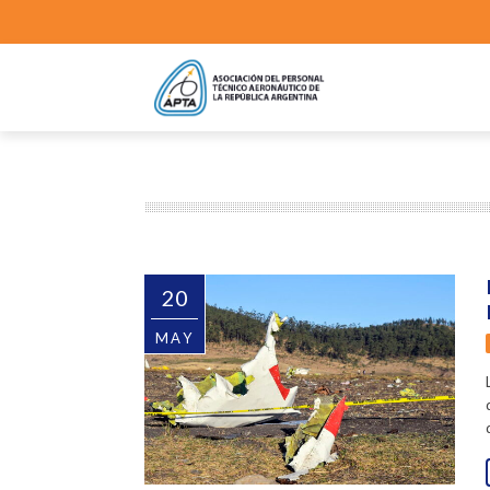
20
MAY