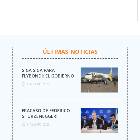
ÚLTIMAS NOTICIAS
SIGA SIGA PARA
FLYBONDI: EL GOBIERNO
AUTORIZÓ LA VENTA DE
6 AGOSTO, 2026
MÁS PASAJES
r
FRACASO DE FEDERICO
STURZENEGGER:
6 AGOSTO, 2026