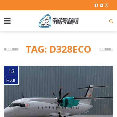
TAG: D328ECO
13
MAR