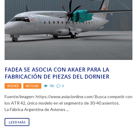
FADEA SE ASOCIA CON AKAER PARA LA
FABRICACIÓN DE PIEZAS DEL DORNIER
D328ECO
INTERÉS
,
NOTICIAS
780
0
Fuente/imagen: https://www.aviacionline.com/ Busca competir con
los ATR 42, único modelo en el segmento de 30-40 asientos.
La Fábrica Argentina de Aviones ...
LEER MÁS