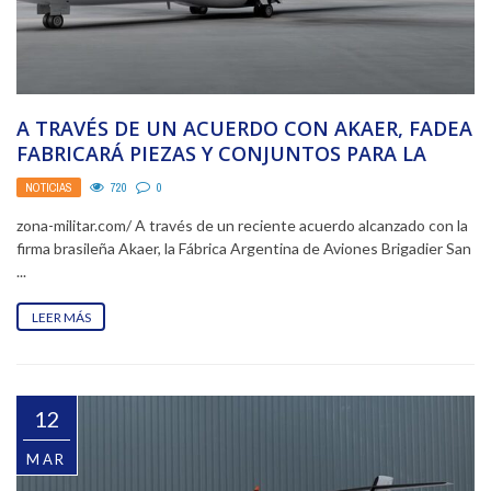
A TRAVÉS DE UN ACUERDO CON AKAER, FADEA
FABRICARÁ PIEZAS Y CONJUNTOS PARA LA
NUEVA ...
NOTICIAS
720
0
zona-militar.com/ A través de un reciente acuerdo alcanzado con la
firma brasileña Akaer, la Fábrica Argentina de Aviones Brigadier San
...
LEER MÁS
12
MAR