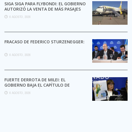
SIGA SIGA PARA FLYBONDI: EL GOBIERNO
AUTORIZÓ LA VENTA DE MÁS PASAJES
6 AGOSTO, 2026
FRACASO DE FEDERICO STURZENEGGER:
6 AGOSTO, 2026
FUERTE DERROTA DE MILEI: EL
GOBIERNO BAJA EL CAPÍTULO DE
EXTRANJERIZACIÓN DE TIERRAS
6 AGOSTO, 2026