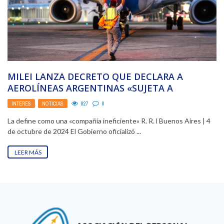
MILEI LANZA DECRETO QUE DECLARA A
AEROLÍNEAS ARGENTINAS «SUJETA A
PRIVATIZACIÓN»
INTERÉS
,
NOTICIAS
827
0
La define como una «compañía ineficiente» R. R. l Buenos Aires | 4
de octubre de 2024 El Gobierno oficializó ...
LEER MÁS