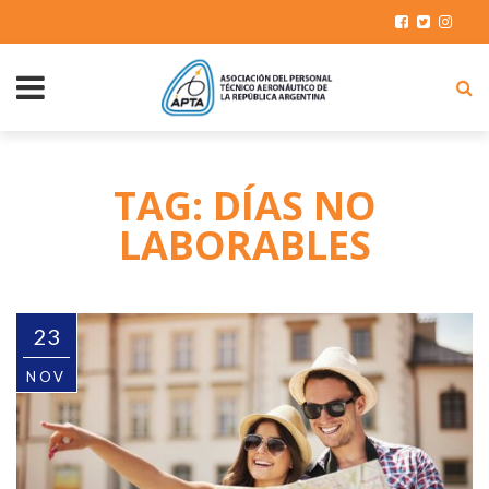
TAG: DÍAS NO
LABORABLES
23
NOV