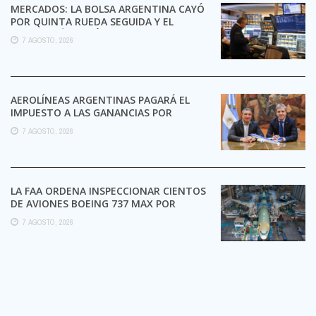
MERCADOS: LA BOLSA ARGENTINA CAYÓ
POR QUINTA RUEDA SEGUIDA Y EL
RIESGO PAÍS TOCÓ UN ...
7 AGOSTO, 2026
AEROLÍNEAS ARGENTINAS PAGARÁ EL
IMPUESTO A LAS GANANCIAS POR
PRIMERA VEZ EN SU HISTORIA
7 AGOSTO, 2026
LA FAA ORDENA INSPECCIONAR CIENTOS
DE AVIONES BOEING 737 MAX POR
POSIBLES GRIETAS
7 AGOSTO, 2026