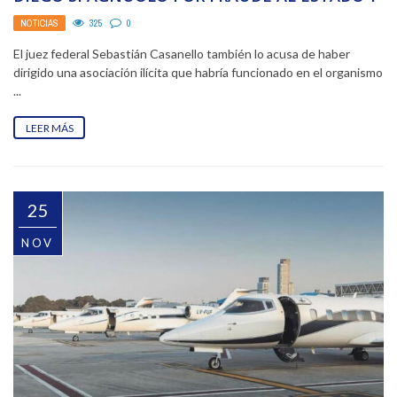
COIMAS
NOTICIAS
325
0
El juez federal Sebastián Casanello también lo acusa de haber
dirigido una asociación ilícita que habría funcionado en el organismo
...
LEER MÁS
25
NOV